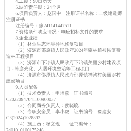
4.
工期
：
90日历天
5.缺陷责任期：
24个月
6.项目负责人：赵国中
注册证书名称：二级建造师
注册证书
注册
编
号：豫
241141447511
7.
资格条件响应情况：响应招标文件的要求
8.企业业绩：
（
1）林业生态环境异地修复项目
（
2）济源市邵原镇人民政府2024年森林植被恢复费
造林工程项目
（
3）济源市下冶镇人民政府下冶镇美丽乡村建设项
目 - 韩彦亮化、人居环境整治等工程项目
（
4）济源市邵原镇人民政府邵原镇神沟村美丽乡村
建设项目
9
.人员配备：
（
1
）
技术负责人
：申培燕
证书编号：
C20220947041100900037
（
2
）合同商务负责人：侯晓晓
（
3
）专职安全员：李小虎
证书编号：豫建安
C3(2024)1028892
（
4
）施工员：杨文现
证书编号：
2401010100175248