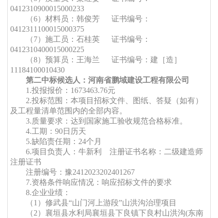
0412310900015000233
（
6）材料员：韩俊芳
证书编号：
0412311100015000375
（
7）施工员：石桂英
证书编号：
0412310400015000225
（
8）预算员：王海兰
证书编号：建［造］
11184100010430
第二中标候选人：河南省鹏域建设工程有限公司
1.投报
报价
：
1673463.76元
2.投标范围：本项目招标文件、图纸、答疑（如有）
及工程量清单范围内的全部内容。
3.质量要求：达到国家施工验收规范合格标准。
4.
工期
：
90日历天
5.缺陷责任期：
24个月
6.项目负责人：牛新利
注册证书名称：二级建造师
注册证书
注册
编
号：豫
2412023202401267
7.
资格条件响应情况：响应招标文件的要求
8.企业业绩：
（
1）修武县“山门河上游段”山洪沟治理项目
（
2）襄垣县水利局襄垣县下良镇下良村山洪沟(东南