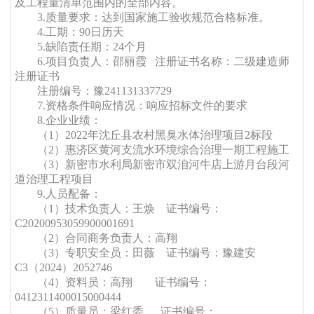
及工程量清单范围内的全部内容。
3.质量要求：达到国家施工验收规范合格标准。
4.
工期
：
90日历天
5.缺陷责任期：
24个月
6.项目负责人：邵丽霞
注册证书名称：二级建造师
注册证书
注册
编
号：豫
241131337729
7.
资格条件响应情况：响应招标文件的要求
8.企业业绩：
（
1
）
2022年沈丘县农村黑臭水体治理项目2标段
（
2）惠济区黄河支流水环境综合治理一期工程施工
（
3）新密市水利局新密市双洎河牛店上游月台段河
道治理工程项目
9
.人员配备：
（
1
）技术负责人：王焕
证书编号：
C20200953059900001691
（
2）合同商务负责人：高翔
（
3）专职安全员：田薇 证书编号：豫建安
C3（2024）2052746
（
4）资料员：高翔 证书编号：
0412311400015000444
（
5）质量员：梁红委
证书编号：