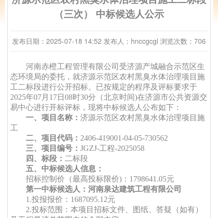
（三次） 中标候选人公示
发布日期：2025-07-18 14:52
发布人：hnccgcgl
浏览次数：706
河南赤橙工程管理有限公司受济源产城融合示范区生
态环境局的委托，就济源示范区农村黑臭水体治理项目
施
工二标段
进行公开招标。已按规定的程序及评标要求于
2025年07月17日08时30分
（北京时间
)在济源市公共资源交
易中心进行开标评标，现将中标候选人公布如下：
一、项目名称：
济源示范区农村黑臭水体治理项目施
工
二、项目代码：
2406-419001-04-05-730562
三、项目编号：
JGZJ-工程-2025058
四、标段：
二
标段
五、中标候选人信息：
招标控制价（最高投标限价
)：1798641.05
元
第一中标候选人：河南泉达建筑工程有限
公司
1.投报
报价
：
1687095.12
元
2.投标范围：本项目招标文件、图纸、答疑（如有）