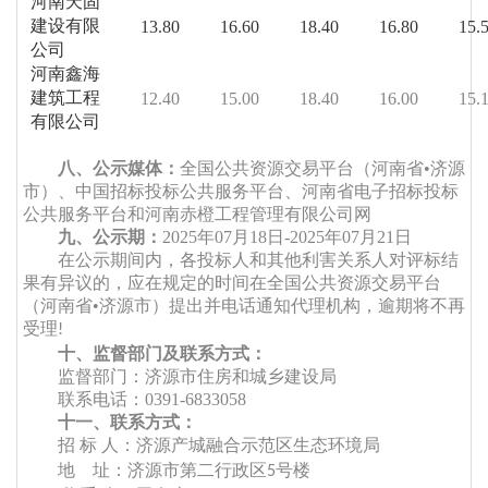
河南天固
建设有限
13.80
16.60
18.40
16.80
15.
公司
河南鑫海
建筑工程
12.40
15.00
18.40
16.00
15.
有限公司
八、公示媒体：
全国公共资源交易平台（河南省
•济源
市）、中国招标投标公共服务平
台、河南省电子招标投标
公共服务平台和河南赤橙工程管理有限公司网
九、公示期：
2025年
07
月
18
日
-2025年
07
月
21
日
在公示期间内，各投标人和其他利害关系人对评标结
果有异议的，应在规定的时间在全国公共资源交易平台
（河南省
•济源市）提出并电话通知代理机构，逾期将不再
受理
!
十、监督部门及联系方式：
监督部门：济源市住房和城乡建设局
联系电话：
0391-6833058
十一、联系方式：
招
标
人：
济源产城融合示范区生态环境局
地
址：济源市第二行政区
号楼
5