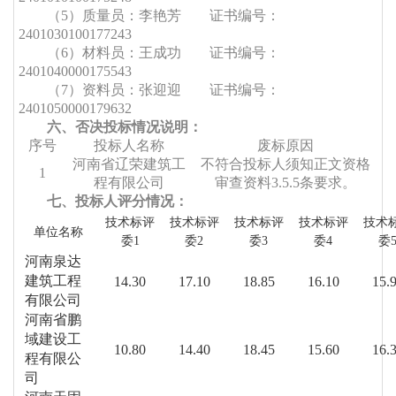
（
5
）质量员：李艳芳
证书编号：
2401030100177243
（
6
）材料员：王成功
证书编号：
2401040000175543
（
7
）资料员：张迎迎
证书编号：
2401050000179632
六、否决投标情况说明：
序号
投标人名称
废标原因
河南省辽荣建筑工
不符合投标人须知正文资格
1
程有限公司
审查资料
3.5.5条要求。
七、投标人评分情况：
技术标评
技术标评
技术标评
技术标评
技术
单位名称
委
1
委
2
委
3
委
4
委
河南泉达
建筑工程
14.30
17.10
18.85
16.10
15.
有限公司
河南省鹏
域建设工
10.80
14.40
18.45
15.60
16.
程有限公
司