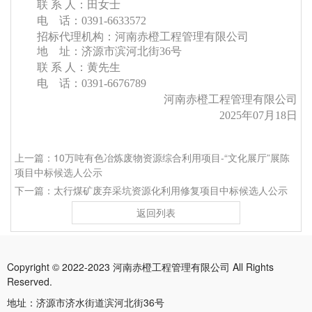
联
系
人：
田
女士
电
话：
0391-6633572
招标代理机构：
河南赤橙工程管理有限公司
地
址：济源市滨河
北街
36号
联
系
人：
黄先生
电
话：
0391-6676789
河南赤橙工程管理有限公司
2025年
07
月
18
日
上一篇：10万吨有色冶炼废物资源综合利用项目-“文化展厅”展陈
项目中标候选人公示
下一篇：太行煤矿废弃采坑资源化利用修复项目中标候选人公示
返回列表
Copyright © 2022-2023 河南赤橙工程管理有限公司 All Rights
Reserved.
地址：济源市济水街道滨河北街36号