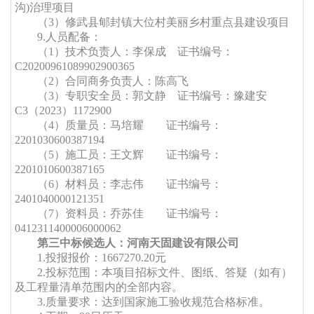
沟)治理项目
（
3）修武县郇封镇大位村美丽乡村重点县建设项目
9
.人员配备：
（
1
）技术负责人：李保成
证书编号：
C20200961089902900365
（
2
）合同商务负责人：陈高飞
（
3）专职安全员：郭文静 证书编号：豫建安
C3（2023）1172900
（
4
）质量员：马培耀
证书编号：
2201030600387194
（
5
）施工员：王文辉
证书编号：
2201010600387165
（
6）材料员：李志伟 证书编号：
2401040000121351
（
7
）资料员：乔苏佳
证书编号：
0412311400006000062
第三中标候选人：河南天固建设有限公司
1.投报
报价
：
1667270.20元
2.投标范围：本项目招标文件、图纸、答疑（如有）
及工程量清单范围内的全部内容。
3.质量要求：达到国家施工验收规范合格标准。