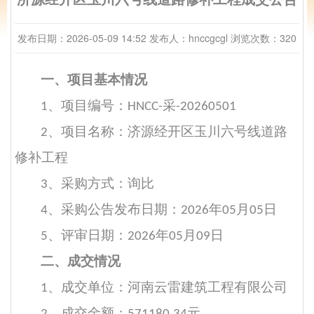
发布日期：2026-05-09 14:52
发布人：hnccgcgl
浏览次数：320
一、项目基本情况
、项目编号：
采
1
HNCC-
-20260501
、项目名称：
济源经开区玉川六号线道路
2
修补工程
、采购方式：
询比
3
、
采购
公告发布日期：
年
月
日
4
202
6
05
05
、评审日期：
年
月
日
5
202
6
05
09
二、成交情况
、成交单位：河南云雷建筑工程有限公司
1
、成交金额：
元