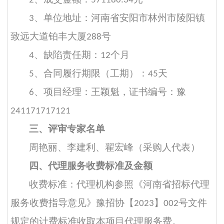
2
571180.34
、单位地址：河南省安阳市林州市陵阳镇
3
致远大道铂丰大厦
号
288
、缺陷责任期：
个月
4
12
、合同履行期限（工期）：
天
5
45
、项目经理：王颖魁，证书编号：豫
6
241171717121
三、评审专家名单
周艳丽、李建利
、翟宏峰（采购人代表）
四、代理服务收费标准及金额
收费标准：
代理机构参照《河南省招标代理
服务收费指导意见》豫招协【
】
号文件
2023
002
规定的计费标准收取本项目代理服务费。