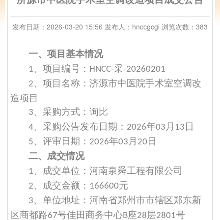
发布日期：2026-03-20 15:56
发布人：hnccgcgl
浏览次数：383
一、项目基本情况
、项目编号：
采
1
HNCC-
-20260201
、项目名称：
济源市中医院手术室空调改
2
造项目
、采购方式：
询比
3
、
采购
公告发布日期：
年
月
日
4
202
6
03
13
、评审日期：
年
月
日
5
202
6
03
20
二、成交情况
、成交单位：河南泉舜工程有限公司
1
、成交金额：
元
2
166600
、单位地址：河南省郑州市市辖区郑东新
3
区商都路
号佳田商务中心
座
层
号
67
B
28
2801