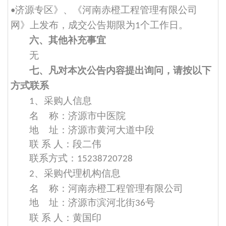
济源专区
》
、
《
河南赤橙工程管理有限公司
•
网
》
上发布，成交公告期限为
个工作日。
1
六、其他补充事宜
无
七、凡对本次公告内容提出询问，请按以下
方式联系
、采购人信息
1
名
称：济源市中医院
地
址：济源市黄河大道中段
联
系
人：段二伟
联系方式：
15238720728
、采购代理机构信息
2
名
称：河南赤橙工程管理有限公司
地
址：济源市滨河北街
号
36
联
系
人：黄国印