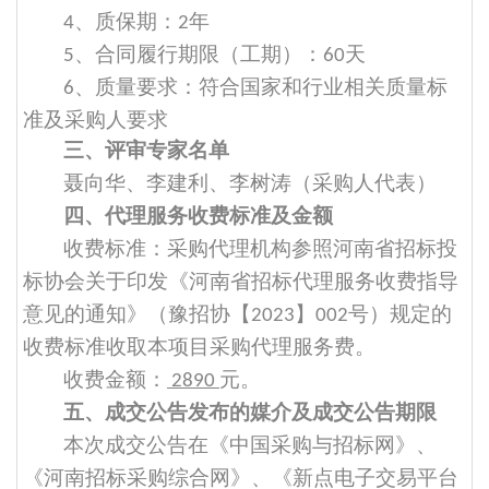
、质保期：
年
4
2
、合同履行期限（工期）：
天
5
60
、质量要求：符合国家和行业相关质量标
6
准及采购人要求
三、评审专家名单
聂向华
、
李建利
、
李树涛
（采购人代表）
四、代理服务收费标准及金额
收费标准：采购代理机构参照河南省招标投
标协会关于印发《河南省招标代理服务收费指导
意见的通知》（豫招协【
】
号）规定的
2023
002
收费标准收取本项目采购代理服务费
。
收费金额：
元。
2890
五、成交公告发布的媒介及成交公告期限
本
次成交
公告在
《
中国采购与招标网
》
、
《
河南招标采购综合网
》
、
《
新点电子交易平台