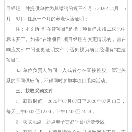
目经理，并提供单位为其缴纳的近三个月（
2026年
4
月、
5
月、
6
月）任意一个月的养老保险证明；
注：本文所指
“在建项目”是指：项目尚未竣工或已中
标未开工。如果“在建项目”项目经理有变更情况的，需在
响应文件中附变更证明文件，否则视为项目经理有“在建
项目”。
3
.
3
单位负责人为同一人或者存在直接控股、管理关
系的不同供应商，不得同时参加本项目采购活动。
三、获取采购文件
1、获取时间：
2026年
07
月
07
日至
2026年
07
月
13
日
，
每天上午
00:00至12:00，下午12:00至23:59；
2、获取地点：新点电子交易平台•济源专区；