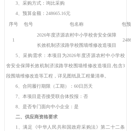
3
、采购方式：询比采购
4、预算金额：248665.16元
序号
包号
包名称
包预
2026年度济源农村中小学校舍安全保障
1
248
长效机制济渎路学校围墙维修改造项目
5
、采购需求：本项目为
2026年度济源农村中小学校
舍安全保障长效机制济渎路学校围墙维修改造项目
,包含3
段围墙维修改造等工程，详见图纸及工程量清单。
6
、合同履行期限（工期）：
60日历天
7
、本项目是否接受联合体投报：否
8、是否专门面向中小企业：
是
二、供应商资格要求
1、满足《中华人民共和国政府采购法》第二十二条