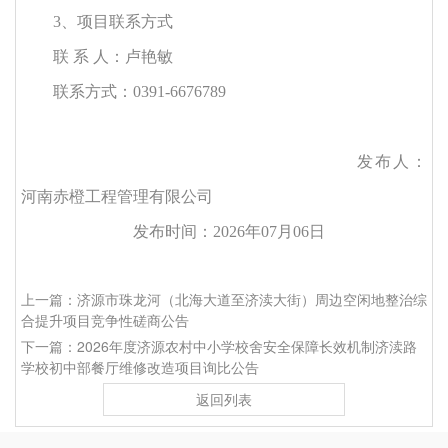
3、项目联系方式
联
系
人：卢艳敏
联系方式：
0391-6676789
发布人：
河南赤橙工程管理有限公司
发布时间：
202
6
年
07
月
06
日
上一篇：济源市珠龙河（北海大道至济渎大街）周边空闲地整治综
合提升项目竞争性磋商公告
下一篇：2026年度济源农村中小学校舍安全保障长效机制济渎路
学校初中部餐厅维修改造项目询比公告
返回列表