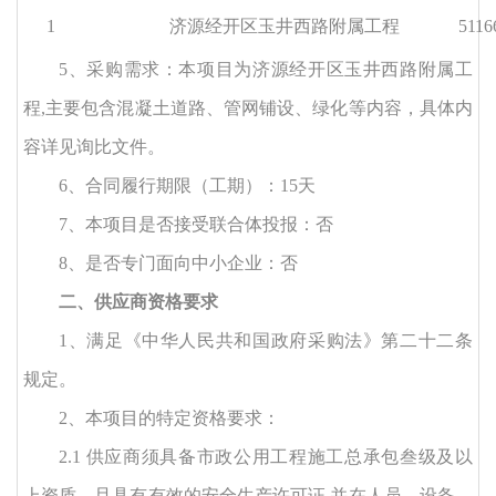
1
济源经开区玉井西路附属工程
5116
5
、采购需求：本项目为
济源经开区玉井西路附属工
程
,主要包含混凝土道路、管网铺设、绿化等内容，具体内
容详见询比文件。
6
、合同履行期限（工期）：
15
天
7
、本项目是否接受联合体投报：否
8、是否专门面向中小企业：否
二、供应商资格要求
1、满足《中华人民共和国政府采购法》第二十二条
规定。
2、本项目的特定资格要求：
2.1 供应商须具备
市政公用工程施工总承包叁级及以
上资质，且具有有效的安全生产许可证
,并在人员、设备、